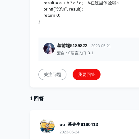
result = a + b * c / d; //在这里体验哦~
printf("%f\n", result);
return 0;
}
慕前端5189822
2023-05-21
源自：C语言入门 3-1
关注问题
我要回答
1 回答
qq_慕先生6160413
2023-05-24