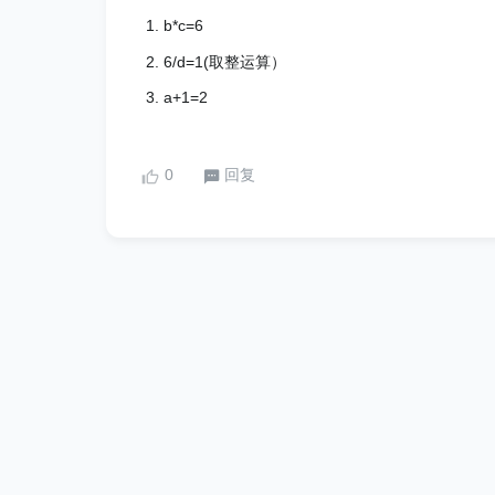
b*c=6
6/d=1(取整运算）
a+1=2
0
回复