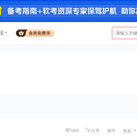
现
589
分享
操作
收起