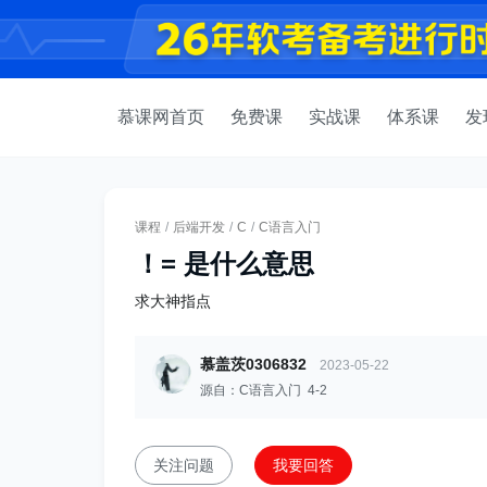
慕课网首页
免费课
实战课
体系课
发
课程
/
后端开发
/
C
/
C语言入门
！= 是什么意思
求大神指点
慕盖茨0306832
2023-05-22
源自：C语言入门 4-2
关注问题
我要回答