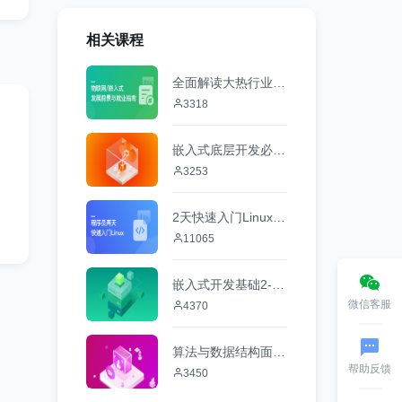
相关课程
全面解读大热行业 物联网/嵌入式前景与就业
3318
嵌入式底层开发必备-计算机微机原理与接口技术
3253
2天快速入门Linux操作系统
11065
嵌入式开发基础2-数字电子
微信客服
4370
算法与数据结构面试攻略
帮助反馈
3450