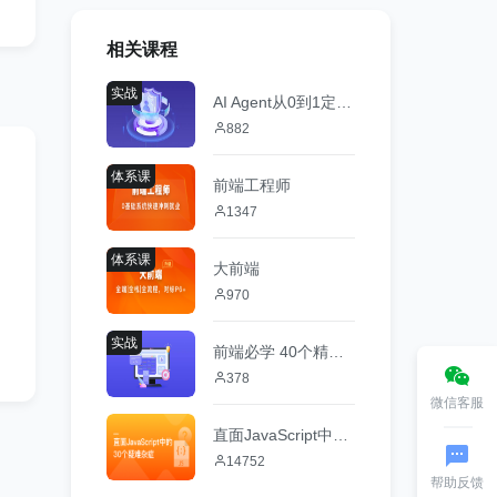
相关课程
实战
AI Agent从0到1定制开发 全栈+全流程+企业级落地实战
882
体系课
前端工程师
1347
体系课
大前端
970
实战
前端必学 40个精选案例实战 从零吃透HTML5+CSS3+JS
378
微信客服
直面JavaScript中的30个疑难杂症
14752
帮助反馈