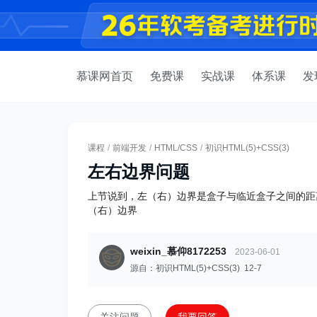
慕课网首页
免费课
实战课
体系课
发
课程
/
前端开发
/
HTML/CSS
/
初识HTML(5)+CSS(3)
左右边界问题
上节说到，左（右）边界是盒子与临近盒子之间的距
（右）边界
weixin_慕仰8172253
2023-06-01
源自：初识HTML(5)+CSS(3) 12-7