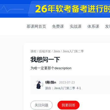
慕课网首页
免费课
实战课
体系课
发
课程
/
后端开发
/
Java
/
Java入门第二季
我想问一下
为啥一定要那个description
l南i烛n
2023-07-23
源自：Java入门第二季 4-1
关注问题
我要回答