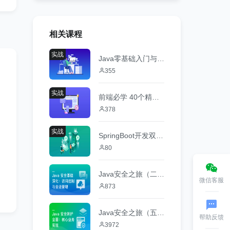
相关课程
实战
Java零基础入门与实战
355
实战
前端必学 40个精选案例实战 从零吃透HTML5+CSS3+JS
378
实战
SpringBoot开发双11商品服务系统
80
Java安全之旅（二）：访问控制与会话管理
微信客服
873
Java安全之旅（五）：核心业务实现
帮助反馈
3972