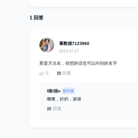
1 回答
慕数据7123960
2023-07-27
那是方法名，你想的话也可以叫别的名字
0
回复
l南i烛n
提问者
噢噢，好的，谢谢
回复