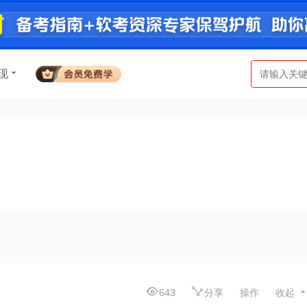
现
643
分享
操作
收起