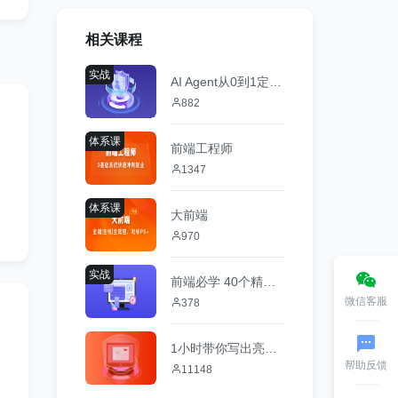
相关课程
实战
AI Agent从0到1定制开发 全栈+全流程+企业级落地实战
882
体系课
前端工程师
1347
体系课
大前端
970
实战
前端必学 40个精选案例实战 从零吃透HTML5+CSS3+JS
微信客服
378
1小时带你写出亮眼的前端简历
帮助反馈
11148