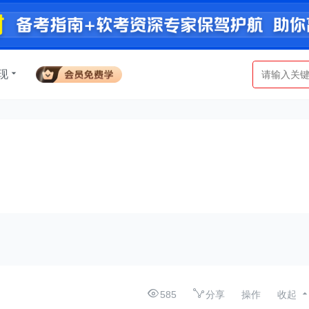
现
585
分享
操作
收起