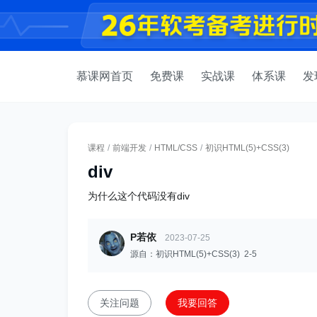
慕课网首页
免费课
实战课
体系课
发
课程
/
前端开发
/
HTML/CSS
/
初识HTML(5)+CSS(3)
div
为什么这个代码没有div
P若依
2023-07-25
源自：初识HTML(5)+CSS(3) 2-5
关注问题
我要回答