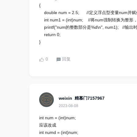
{
double num = 2.5; //定义浮点型变量num并赋
int num1 = (int)num; //将num强制转换为
printf("num的整数部分是%d\n", num1); 
return 0;
}
0
回复
weixin_精慕门7157967
2023-08-08
int num = (int)num;
应该改成
int numd = (int)num;