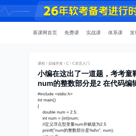
慕课网首页
免费课
实战课
体系课
发
课程
/
后端开发
/
C
/
C语言入门
小编在这出了一道题，考考童
num的整数部分是2 在代码编
#include <stdio.h>
int main()
{
double num = 2.5;
int num = (int)num;
//定义浮点型变量num并赋值为2.5
printf("num的整数部分是%d\n", num);