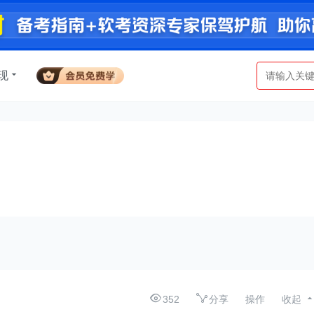
现
352
分享
操作
收起