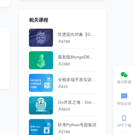
相关课程
吃透面向对象【Golang实现版】
6768
最新版MongoDB入门与案例实战
2360
全栈多端开发实训营体验课（后端篇）
微信客服
610
Go并发之魂：Goroutine深入浅出【程序人生中的“米其林三星级”并发实战】
帮助反馈
5624
软考Python考题集训
APP下载
5766