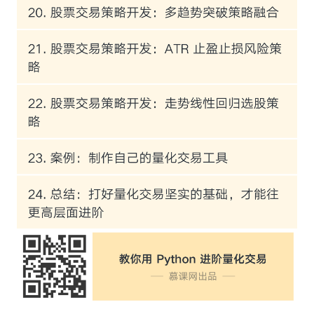
学们学习本专栏内容，目前推出的扩展篇链接
如下：
第一篇
《管理概率 == 理性交易》
第二篇
《线性回归拟合股价沉浮》
第三篇
《最大回撤评价策略风险》
第四篇
《寻找最优化策略参数》
第五篇
《标记 A 股市场涨跌周期》
第六篇
《Tushare Pro 接口介绍》
第七篇
《装饰器计算代码时间》
第八篇
《矢量化计算 KDJ 指标》
第九篇
《移植量化交易小工具》
第十篇
《统计学预测随机漫步》
第十一篇
《TA-Lib 库扩展介绍》