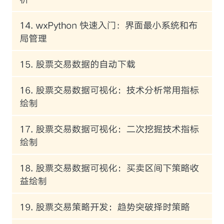
的效果则通过图形化方式呈现。
从由浅入深的学习过程视角：专栏从讲解 Pyth
on、Pandas、Matplotlib、NumPy、统计学、
数学模型这些基础工具的使用开始，进阶到应
用工具实现策略模型的设计。
最后，为了将专栏中分散的知识点贯穿起来，
还将讲解如何制作一个简易版的量化交易小工
具，以帮助大家通过实践从整体上掌握量化交
易相关的知识。
为了能够提供给大家更轻松的学习过程，笔者
在专栏内容之外已陆续推出一些手记来辅助同