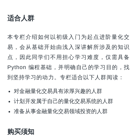
第十二篇
《股票分笔数据跨周期处理》
第十三篇
《TA-Lib 库量价指标分析》
适合人群
第十四篇
《ATR 在仓位管理的应用》
第十五篇
《扒一扒量化回测常见陷阱》
本专栏介绍如何以初级入门为起点进阶量化交
第十六篇
《量化回测工具更新版 1》
易，会从基础开始由浅入深讲解所涉及的知识
第十七篇
《GUI 控件在回测工具上的添加》
点，因此同学们不用担心学习难度，仅需具备
第十八篇
《文本框显示 Tushare 股票信息》
Python 编程基础，并明确自己的学习目的，找
第十九篇
《建立基于 TA-Lib 的指标库》
到坚持学习的动力。专栏适合以下人群阅读：
第二十篇
《爬虫抓取股票论坛帖子》
对金融量化交易具有浓厚兴趣的人群
计划开发属于自己的量化交易系统的人群
准备从事金融量化交易领域投资的人群
购买须知