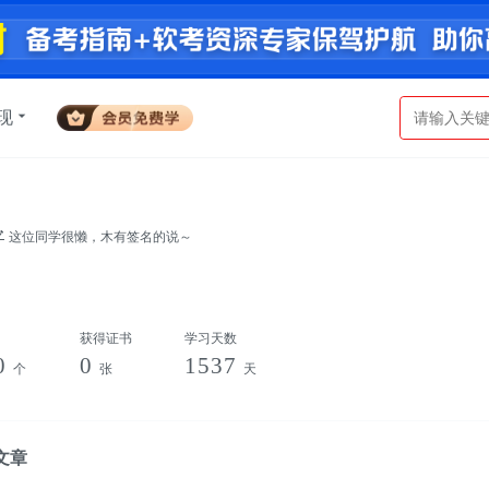
现
这位同学很懒，木有签名的说～
获得证书
学习天数
0
0
1537
个
张
天
文章