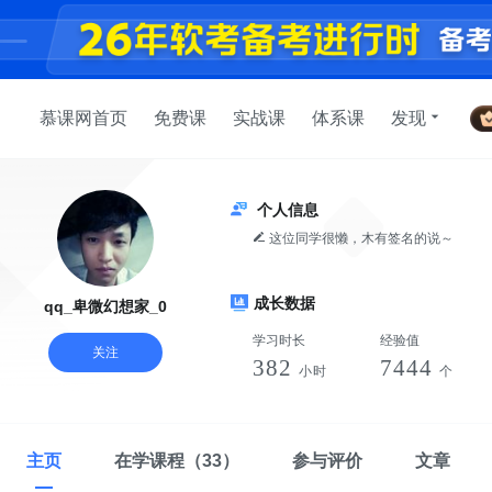
慕课网首页
免费课
实战课
体系课
发现
个人信息
这位同学很懒，木有签名的说～
成长数据
qq_卑微幻想家_0
学习时长
经验值
关注
382
7444
小时
个
主页
在学课程
（33）
参与评价
文章