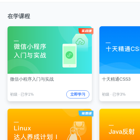
在学课程
微信小程序入门与实战
十天精通CSS3
初级
·
已学1%
立即学习
初级
·
已学3%