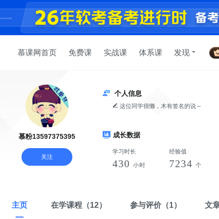
慕课网首页
免费课
实战课
体系课
发现
个人信息
这位同学很懒，木有签名的说～
成长数据
慕粉13597375395
学习时长
经验值
关注
430
7234
小时
个
主页
在学课程
（12）
参与评价
（1）
文