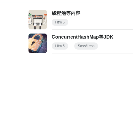
线程池等内容
Html5
ConcurrentHashMap等JDK
Html5
Sass/Less