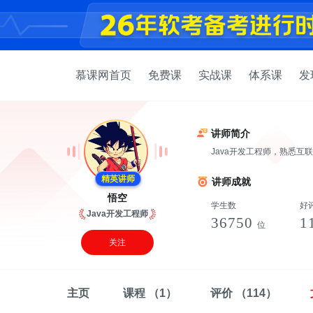
慕课网首页
免费课
实战课
体系课
发
讲师简介
Java开发工程师，熟悉互
精英讲师
讲师成就
悟空
学生数
好
Java开发工程师
36750
1
位
关注
主页
课程
（1）
评价
（114）