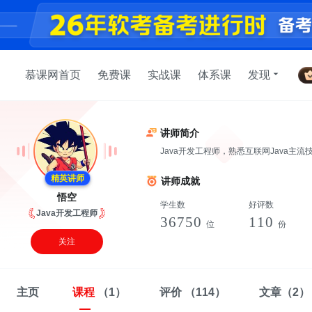
慕课网首页
免费课
实战课
体系课
发现
讲师简介
Java开发工程师，熟悉互联网Java
精英讲师
讲师成就
悟空
学生数
好评数
Java开发工程师
36750
110
位
份
关注
主页
课程
（1）
评价
（114）
文章
（2）