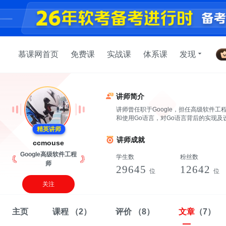
慕课网首页
免费课
实战课
体系课
发现
讲师简介
讲师曾任职于Google，担任高级软件工
和使用Go语言，对Go语言背后的实现及
精英讲师
讲师成就
ccmouse
Google高级软件工程
学生数
粉丝数
师
29645
12642
位
位
关注
主页
课程
（2）
评价
（8）
文章
（7）