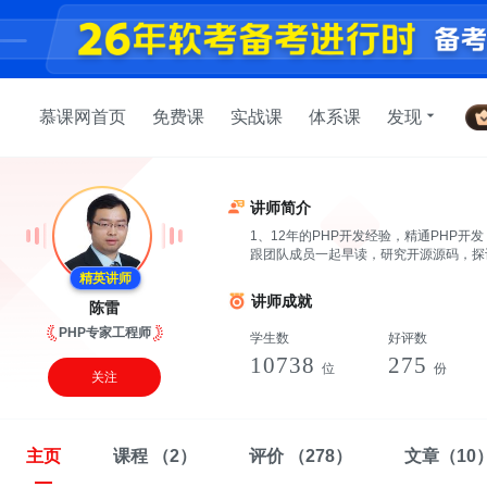
慕课网首页
免费课
实战课
体系课
发现
讲师简介
1、12年的PHP开发经验，精通PHP开
跟团队成员一起早读，研究开源源码，探
精英讲师
讲师成就
陈雷
PHP专家工程师
学生数
好评数
10738
275
位
份
关注
主页
课程
（2）
评价
（278）
文章
（10