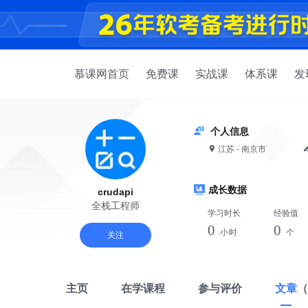
慕课网首页
免费课
实战课
体系课
发
个人信息
江苏 - 南京市
成长数据
crudapi
全栈工程师
学习时长
经验值
0
0
小时
个
关注
主页
在学课程
参与评价
文章
（