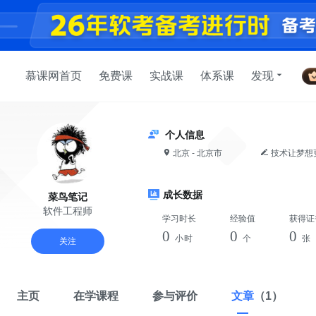
慕课网首页
免费课
实战课
体系课
发现
个人信息
北京 - 北京市
技术让梦想
成长数据
菜鸟笔记
软件工程师
学习时长
经验值
获得证
0
0
0
小时
个
张
关注
主页
在学课程
参与评价
文章
（1）