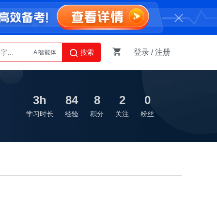
登录
/
注册
搜索
AI智能体
Python
3h
84
8
2
0
学习时长
经验
积分
关注
粉丝