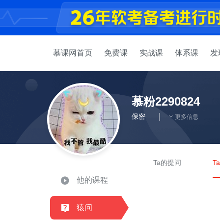
慕课网首页
免费课
实战课
体系课
发
慕粉2290824
保密
更多信息
Ta的提问
T
他的课程
猿问