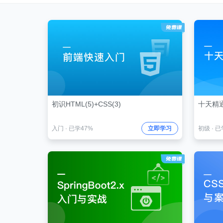
初识HTML(5)+CSS(3)
十天精通
入门
·
已学47%
立即学习
初级
·
已