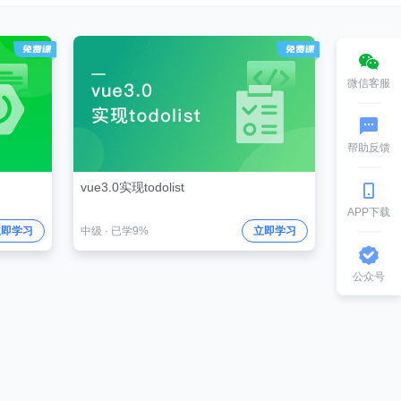
微信客服
帮助反馈
vue3.0实现todolist
APP下载
立即学习
中级
·
已学9%
立即学习
公众号