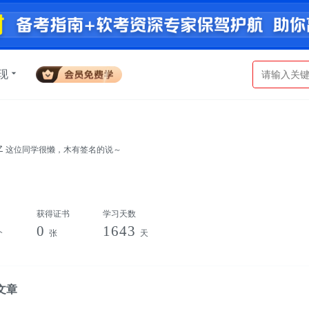
现
这位同学很懒，木有签名的说～
获得证书
学习天数
0
1643
个
张
天
文章