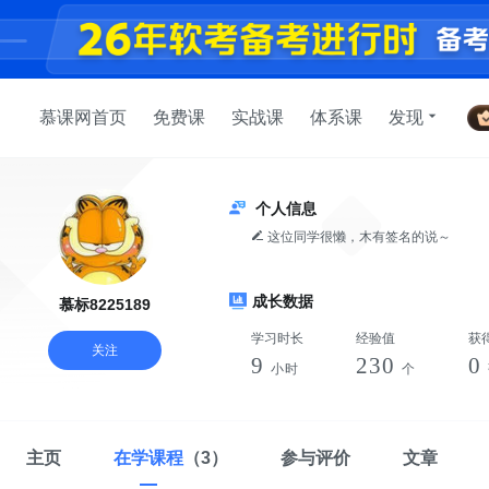
慕课网首页
免费课
实战课
体系课
发现
个人信息
这位同学很懒，木有签名的说～
成长数据
慕标8225189
学习时长
经验值
获
关注
9
230
0
小时
个
主页
在学课程
（3）
参与评价
文章