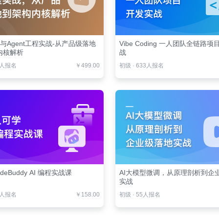
es与Agent工程实战-从产品级落地
Vibe Coding 一人团队全链路
内核解析
战
4人报名
￥499.00
初级
·
633人报名
deBuddy AI 编程实战课
AI大模型微调，从原理剖析到企
实战
7人报名
￥158.00
初级
·
55人报名