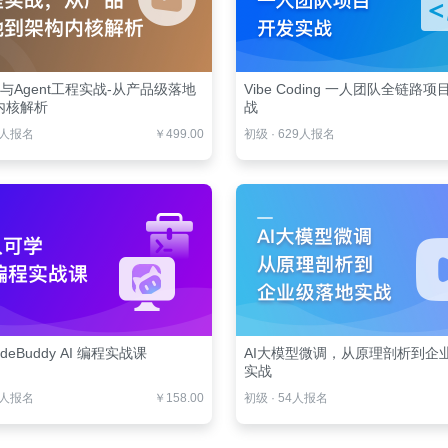
es与Agent工程实战-从产品级落地
Vibe Coding 一人团队全链路
内核解析
战
0人报名
￥499.00
初级
·
629人报名
deBuddy AI 编程实战课
AI大模型微调，从原理剖析到企
实战
6人报名
￥158.00
初级
·
54人报名