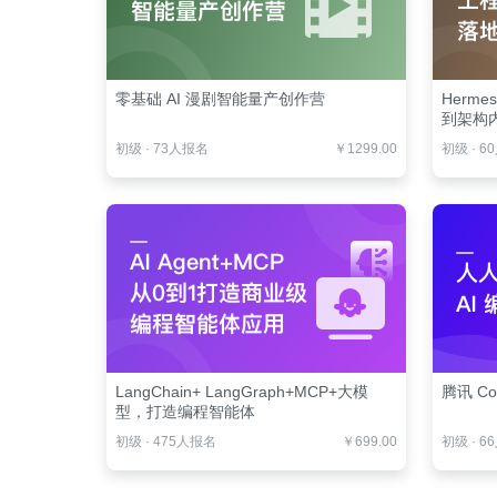
零基础 AI 漫剧智能量产创作营
Herm
到架构
初级
·
73人报名
￥1299.00
初级
·
6
LangChain+ LangGraph+MCP+大模
腾讯 Co
型，打造编程智能体
初级
·
475人报名
￥699.00
初级
·
6