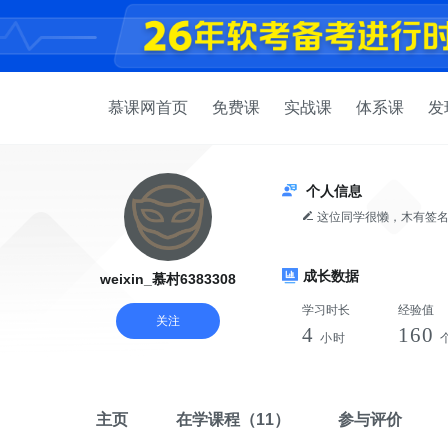
慕课网首页
免费课
实战课
体系课
发
个人信息
这位同学很懒，木有签
成长数据
weixin_慕村6383308
学习时长
经验值
关注
4
160
小时
主页
在学课程
（11）
参与评价