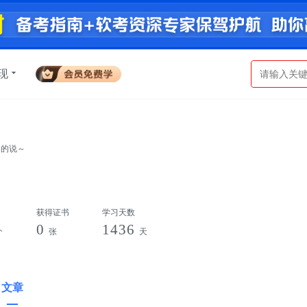
现
名的说～
获得证书
学习天数
0
1436
个
张
天
文章