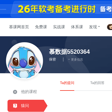
慕课网首页
免费课
实战课
体系课
发现
慕数据5520364
保密
更多信息
Ta的提问
Ta的回答
他的课程
猿问