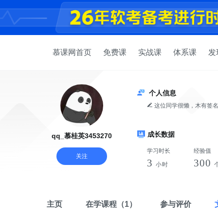
慕课网首页
免费课
实战课
体系课
发
个人信息
这位同学很懒，木有签
成长数据
qq_慕桂英3453270
学习时长
经验值
关注
3
300
小时
主页
在学课程
（1）
参与评价