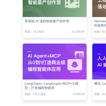
零基础 AI 漫剧智能量产创作营
Herm
到架构
初级
·
78人报名
￥1299.00
初级
·
6
LangChain+ LangGraph+MCP+大模
腾讯 Co
型，打造编程智能体
初级
·
475人报名
￥699.00
初级
·
6