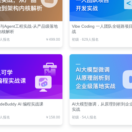
es与Agent工程实战-从产品级落地
Vibe Coding 一人团队全链路
内核解析
战
3人报名
￥499.00
初级
·
629人报名
deBuddy AI 编程实战课
AI大模型微调，从原理剖析到企
实战
6人报名
￥158.00
初级
·
54人报名