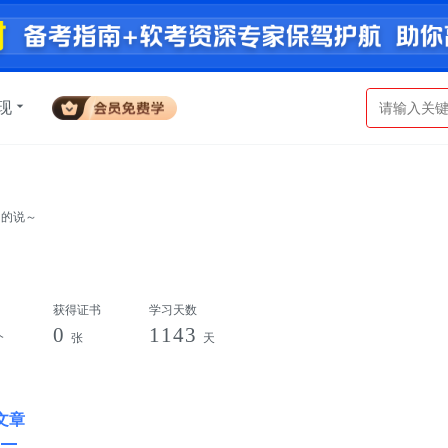
现
名的说～
获得证书
学习天数
0
1143
个
张
天
文章