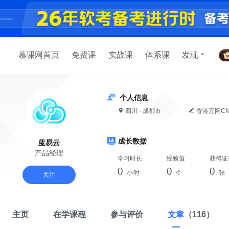
慕课网首页
免费课
实战课
体系课
发现
个人信息
四川 - 成都市
香港五网C
成长数据
蓝易云
产品经理
学习时长
经验值
获得证
0
0
0
小时
个
张
关注
主页
在学课程
参与评价
文章
（116）