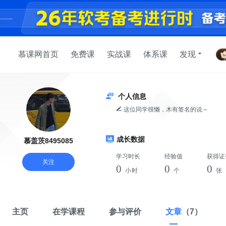
慕课网首页
免费课
实战课
体系课
发现
个人信息
这位同学很懒，木有签名的说～
成长数据
慕盖茨8495085
学习时长
经验值
获得证
关注
0
0
0
小时
个
张
主页
在学课程
参与评价
文章
（7）