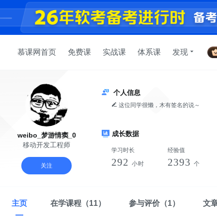
慕课网首页
免费课
实战课
体系课
发现
个人信息
这位同学很懒，木有签名的说～
成长数据
weibo_梦游情窦_0
移动开发工程师
学习时长
经验值
292
2393
小时
个
关注
主页
在学课程
（11）
参与评价
（1）
文