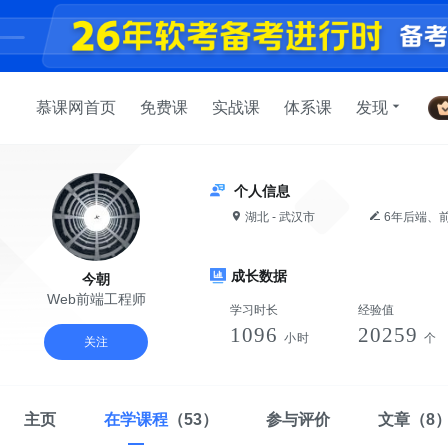
慕课网首页
免费课
实战课
体系课
发现
个人信息
湖北 - 武汉市
6年后端、前端工作经验，曾任某公司前端主管，负责Java、前端、React Native项目开发，有中大型react后
台管理系统开发及
成长数据
今朝
Web前端工程师
学习时长
经验值
1096
20259
小时
个
关注
主页
在学课程
（53）
参与评价
文章
（8