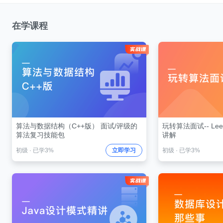
在学课程
算法与数据结构（C++版） 面试/评级的
玩转算法面试-- Le
算法复习技能包
讲解
初级
·
已学3%
立即学习
初级
·
已学3%