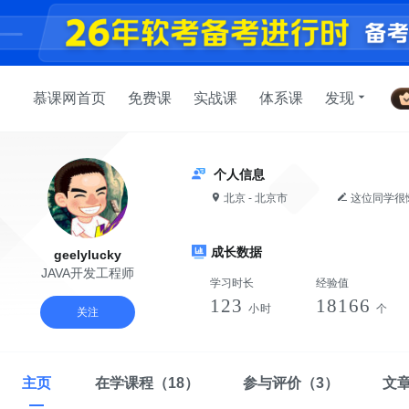
慕课网首页
免费课
实战课
体系课
发现
个人信息
北京 - 北京市
这位同学很
成长数据
geelylucky
JAVA开发工程师
学习时长
经验值
123
18166
小时
个
关注
主页
在学课程
（18）
参与评价
（3）
文