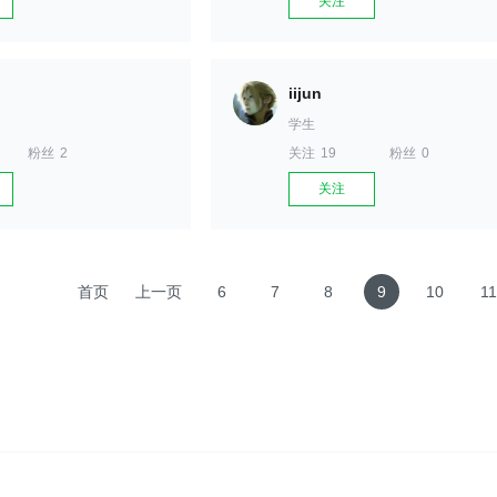
关注
iijun
学生
粉丝
2
关注
19
粉丝
0
关注
首页
上一页
6
7
8
9
10
11