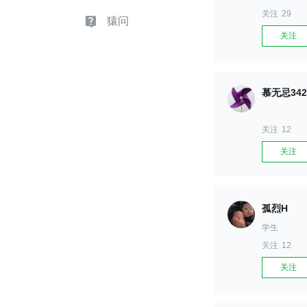
关注
29
猿问
关注
慕无忌342
关注
12
关注
孤烈H
学生
关注
12
关注