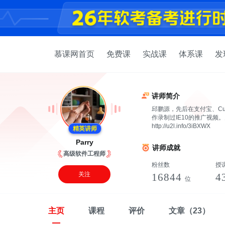
慕课网首页
免费课
实战课
体系课
发
讲师简介
邱鹏源，先后在支付宝、Cu
作录制过IE10的推广视频。
http://u2l.info/3iBXWX
精英讲师
Parry
讲师成就
高级软件工程师
粉丝数
授
关注
16844
4
位
主页
课程
评价
文章
（23）