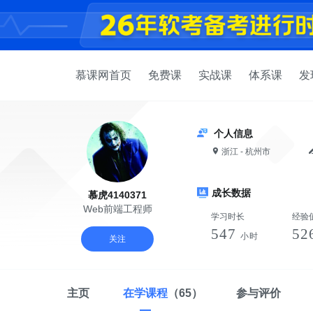
慕课网首页
免费课
实战课
体系课
发
个人信息
浙江 - 杭州市
成长数据
慕虎4140371
Web前端工程师
学习时长
经验
547
52
小时
关注
主页
在学课程
（65）
参与评价