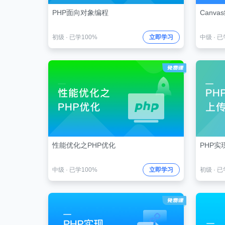
PHP面向对象编程
Canv
初级
·
已学100%
立即学习
中级
·
已
性能优化之PHP优化
PHP
中级
·
已学100%
立即学习
初级
·
已