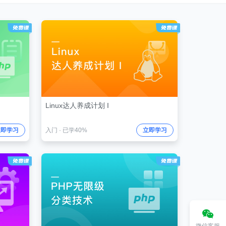
Linux达人养成计划 I
立即学习
入门
·
已学40%
立即学习