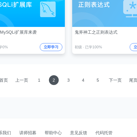
~MySQLi扩展库来袭
鬼斧神工之正则表达式
学0%
立即学习
初级
·
已学100%
首页
上一页
1
2
3
4
5
下一页
尾
系我们
讲师招募
帮助中心
意见反馈
代码托管