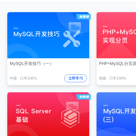
MySQL开发技巧（一）
PHP+MySQL分
中级
·
已学100%
立即学习
初级
·
已学100%