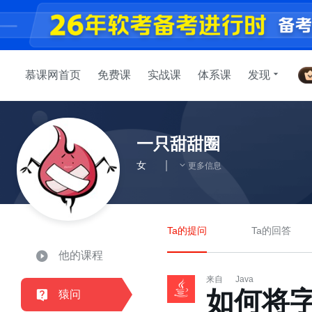
慕课网首页
免费课
实战课
体系课
发现
一只甜甜圈
女
更多信息
Ta的提问
Ta的回答
他的课程
来自
Java
如何将字
猿问