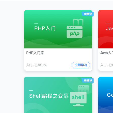
PHP入门篇
Java
入门
·
已学13%
立即学习
入门
·
已