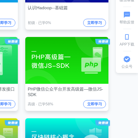
微信客服
认识Hadoop--基础篇
帮助反馈
立即学习
初级
·
已学0%
立即学习
APP下载
公众号
群发接口
PHP微信公众平台开发高级篇—微信JS-
SDK
立即学习
高级
·
已学58%
立即学习