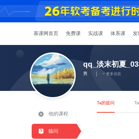
慕课网首页
免费课
实战课
体系课
发
qq_淡末初夏_033
男
更多信息
Ta的提问
T
他的课程
猿问