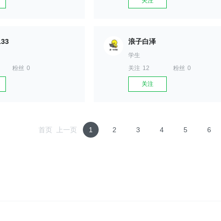
关注
33
浪子白泽
学生
粉丝
0
关注
12
粉丝
0
关注
首页
上一页
1
2
3
4
5
6