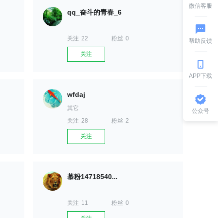
微信客服
qq_奋斗的青春_6
关注
22
粉丝
0
帮助反馈
关注
APP下载
wfdaj
其它
公众号
关注
28
粉丝
2
关注
慕粉14718540...
关注
11
粉丝
0