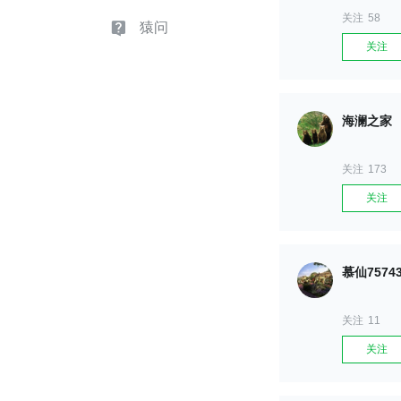
关注
58
猿问
关注
海澜之家
关注
173
关注
慕仙75743
关注
11
关注