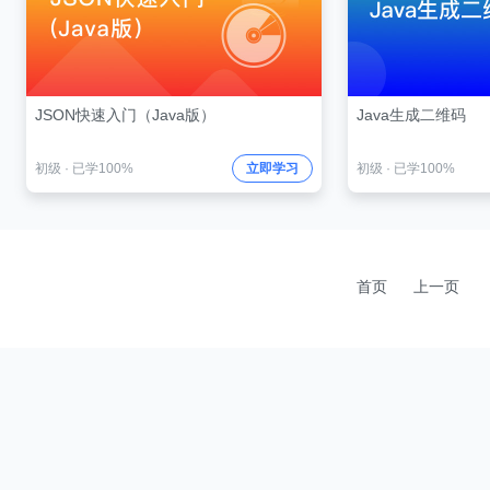
JSON快速入门（Java版）
Java生成二维码
初级
·
已学100%
立即学习
初级
·
已学100%
首页
上一页