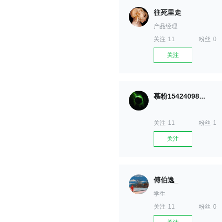
往死里走
产品经理
关注
11
粉丝
0
关注
慕粉15424098...
关注
11
粉丝
1
关注
傅伯逸_
学生
关注
11
粉丝
0