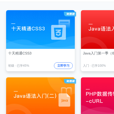
十天精通CSS3
Java入门第一季（I
初级
·
已学45%
立即学习
入门
·
已学100%