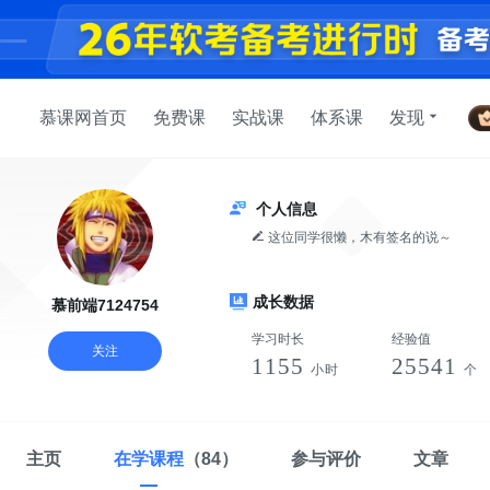
慕课网首页
免费课
实战课
体系课
发现
个人信息
这位同学很懒，木有签名的说～
成长数据
慕前端7124754
学习时长
经验值
关注
1155
25541
小时
个
主页
在学课程
（84）
参与评价
文章