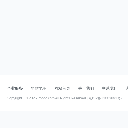
企业服务
网站地图
网站首页
关于我们
联系我们
Copyright
2026 imooc.com All Rights Reserved |
京ICP备12003892号-11