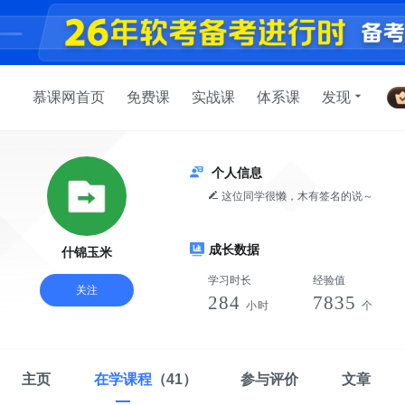
慕课网首页
免费课
实战课
体系课
发现
个人信息
这位同学很懒，木有签名的说～
成长数据
什锦玉米
学习时长
经验值
关注
284
7835
小时
个
主页
在学课程
（41）
参与评价
文章