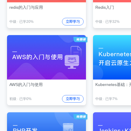
redis的入门与应用
Redis入门
中级
·
已学20%
立即学习
中级
·
已学32%
AWS的入门与使用
Kubernetes基
初级
·
已学0%
立即学习
中级
·
已学7%