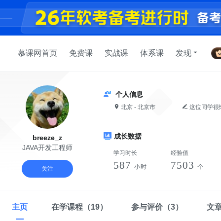
慕课网首页
免费课
实战课
体系课
发现
个人信息
北京 - 北京市
这位同学很
成长数据
breeze_z
JAVA开发工程师
学习时长
经验值
587
7503
小时
个
关注
主页
在学课程
（19）
参与评价
（3）
文