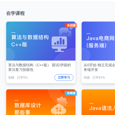
在学课程
算法与数据结构（C++版） 面试/评级的
从0开始 独立完成企
算法复习技能包
务端开发
初级
·
已学5%
立即学习
初级
·
已学81%