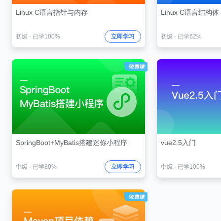
Linux C语言指针与内存
Linux C语言结构体
初级
·
已学100%
立即学习
初级
·
已学62%
SpringBoot+MyBatis搭建迷你小程序
vue2.5入门
中级
·
已学80%
立即学习
中级
·
已学100%