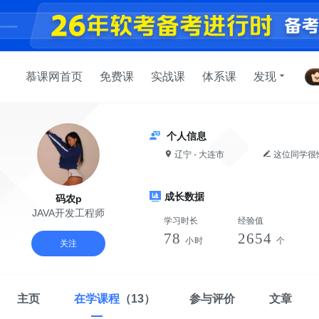
慕课网首页
免费课
实战课
体系课
发现
个人信息
辽宁 - 大连市
这位同学很
成长数据
码农p
JAVA开发工程师
学习时长
经验值
78
2654
小时
个
关注
主页
在学课程
（13）
参与评价
文章