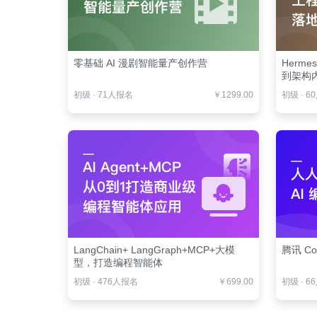
零基础 AI 漫剧智能量产创作营
Herm
到架构
初级
·
71人报名
￥1299.00
初级
·
6
LangChain+ LangGraph+MCP+大模
腾讯 Co
型，打造编程智能体
初级
·
476人报名
￥699.00
初级
·
6