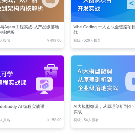
es与Agent工程实战-从产品级落地
Vibe Coding 一人团队全链路
内核解析
战
0人报名
￥499.00
初级
·
629人报名
deBuddy AI 编程实战课
AI大模型微调，从原理剖析到企
实战
6人报名
￥158.00
初级
·
54人报名