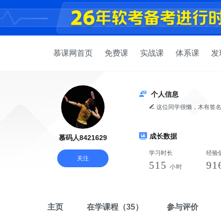
慕课网首页
免费课
实战课
体系课
发
个人信息
这位同学很懒，木有签
成长数据
慕码人8421629
学习时长
经验
关注
515
91
小时
主页
在学课程
（35）
参与评价