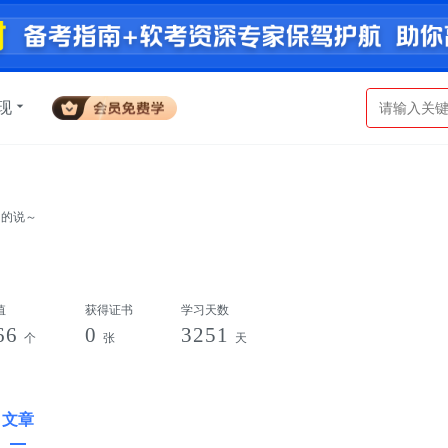
现
名的说～
值
获得证书
学习天数
66
0
3251
个
张
天
文章