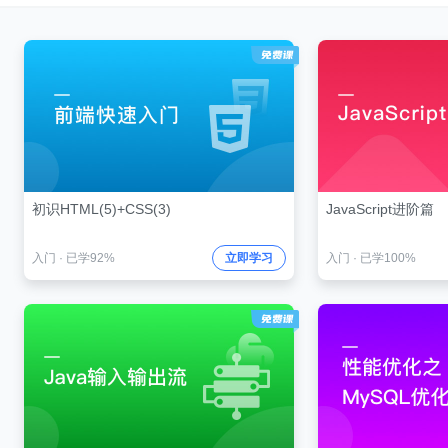
初识HTML(5)+CSS(3)
JavaScript进阶篇
入门
·
已学92%
立即学习
入门
·
已学100%