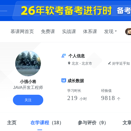
慕课网首页
免费课
实战课
体系课
发现
个人信息
北京 - 北京市
好学近乎知
成长数据
小强小将
JAVA开发工程师
学习时长
经验值
219
9818
小时
个
关注
主页
在学课程
（18）
参与评价
（9）
文