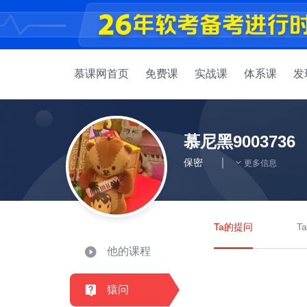
慕课网首页
免费课
实战课
体系课
发
慕尼黑9003736
保密
更多信息
Ta的提问
T
他的课程
猿问