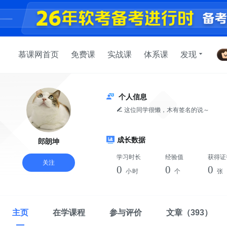
慕课网首页
免费课
实战课
体系课
发现
个人信息
这位同学很懒，木有签名的说～
成长数据
郎朗坤
学习时长
经验值
获得证
关注
0
0
0
小时
个
张
主页
在学课程
参与评价
文章
（393）