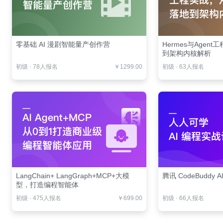
零基础 AI 漫剧智能量产创作营
Hermes与Agen
到架构内核解析
初级
·
78人报名
￥1299.00
初级
·
63人报名
LangChain+ LangGraph+MCP+大模
腾讯 CodeBuddy 
型，打造编程智能体
初级
·
475人报名
￥699.00
初级
·
66人报名