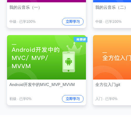
我的云音乐（一）
我的云音乐（二）
中级
·
已学100%
立即学习
中级
·
已学100%
Android开发中的MVC_MVP_MVVM
全方位入门git
初级
·
已学0%
立即学习
入门
·
已学0%