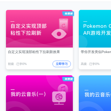
自定义实现顶部粘性下拉刷新效果
带你开发类似Pokem
初级
·
已学0%
立即学习
高级
·
已学0%