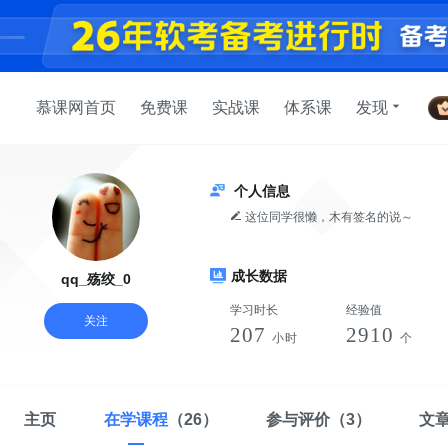
慕课网首页
免费课
实战课
体系课
发现
个人信息
这位同学很懒，木有签名的说～
成长数据
qq_殇绞_0
学习时长
经验值
关注
207
2910
小时
个
主页
在学课程
（26）
参与评价
（3）
文