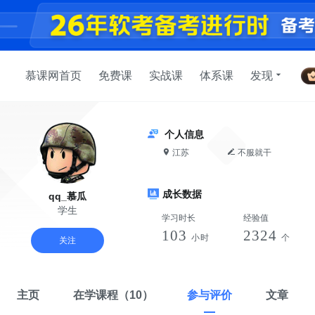
慕课网首页
免费课
实战课
体系课
发现
个人信息
江苏
不服就干
成长数据
qq_慕瓜
学生
学习时长
经验值
103
2324
小时
个
关注
主页
在学课程
（10）
参与评价
文章