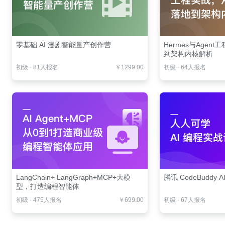
零基础 AI 漫剧智能量产创作营
Hermes与Agen
到架构内核解析
初级
·
81人报名
￥1299.00
初级
·
64人报名
LangChain+ LangGraph+MCP+大模
腾讯 CodeBuddy 
型，打造编程智能体
初级
·
475人报名
￥699.00
初级
·
67人报名